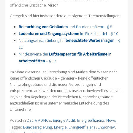
öffentliche juristische Person.
Geregelt sind hier insbesondere die folgenden Themenstellungen:
Beleuchtung von Gebäuden
und Baudenkmälern – § 8
Ladentüren und Eingangssysteme
im Einzelhandel – § 10
Nutzungseinschränkung für
beleuchtete Werbeanlagen
– §
11
Mindestwerte der
Lufttemperatur für Arbeitsräume in
Arbeitsstätten
– § 12
Im Sinne dieser neuen Verordnung sind Märkte dem Wesen nach
keine öffentlichen Gebäude – genauer – keine öffentlichen
Nichtwohngebäude und die neuen Verordnungen sind
entsprechend anzuwenden und umzusetzen. Inwieweit es sinnvoll
ist, sich den Regelungen der öffentlichen Nichtwohngebäude
anzuschließen ist eine unternehmerische Entscheidung des
Unternehmen.
Posted in
DELTA ADVICE
,
Energie Audit
,
Energieeffizienz
,
News
|
Tagged
Bundesregierung
,
Energie
,
Energieeffizienz
,
EnSikiMaV
,