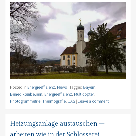
Posted in
Energieeffizienz
,
News
|
Tagged
Bayern
,
Benediktenbeuern
,
Energieeffizienz
,
Multicopter
,
Photogrammetrie
,
Thermografie
,
UAS
|
Leave a comment
Heizungsanlage austauschen –
arbeiten wie in der Schlosserei