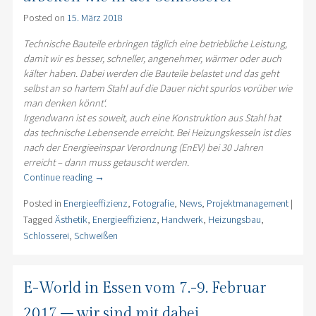
Posted on
15. März 2018
Technische Bauteile erbringen täglich eine betriebliche Leistung,
damit wir es besser, schneller, angenehmer, wärmer oder auch
kälter haben. Dabei werden die Bauteile belastet und das geht
selbst an so hartem Stahl auf die Dauer nicht spurlos vorüber wie
man denken könnt‘.
Irgendwann ist es soweit, auch eine Konstruktion aus Stahl hat
das technische Lebensende erreicht. Bei Heizungskesseln ist dies
nach der Energieeinspar Verordnung (EnEV) bei 30 Jahren
erreicht – dann muss getauscht werden.
Continue reading
→
Posted in
Energieeffizienz
,
Fotografie
,
News
,
Projektmanagement
|
Tagged
Ästhetik
,
Energieeffizienz
,
Handwerk
,
Heizungsbau
,
Schlosserei
,
Schweißen
E-World in Essen vom 7.-9. Februar
2017 – wir sind mit dabei