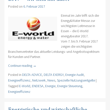
Posted on
6. Februar 2017
Einmal im Jahr
trifft sich die
Energy&Water Messe zur
wichtigsten Leitmesse in
Essen – die E-World
energy&water 2017.
Vom 7. bis 9. Februar 2017
zeigen die wichtigsten
Branchenvertreter das aktuelle Leistungs- und Angebotsspektrum
für Kunden und Partner.
Continue reading
→
Posted in
DELTA ADVICE
,
DELTA EXERGY
,
Energie Audit
,
Energieeffizienz
,
Netzwerk
,
News
,
Spezielle Nutzungsentgelte
|
Tagged
E-World
,
ENDESA
,
Energie
,
Energie Steuerung
,
Energieeffizienz
Energetische und wirtschaftliche