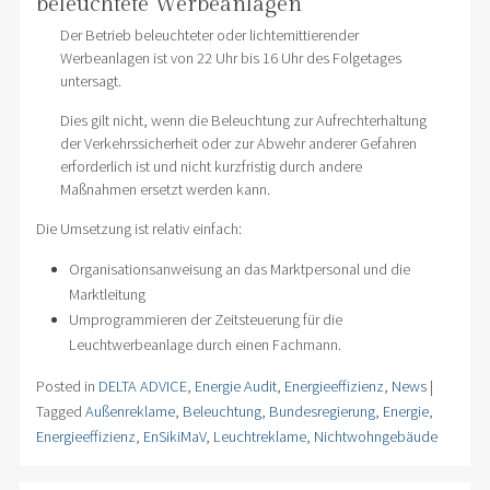
beleuchtete Werbeanlagen
Der Betrieb beleuchteter oder lichtemittierender
Werbeanlagen ist von 22 Uhr bis 16 Uhr des Folgetages
untersagt.
Dies gilt nicht, wenn die Beleuchtung zur Aufrechterhaltung
der Verkehrssicherheit oder zur Abwehr anderer Gefahren
erforderlich ist und nicht kurzfristig durch andere
Maßnahmen ersetzt werden kann.
Die Umsetzung ist relativ einfach:
Organisationsanweisung an das Marktpersonal und die
Marktleitung
Umprogrammieren der Zeitsteuerung für die
Leuchtwerbeanlage durch einen Fachmann.
Posted in
DELTA ADVICE
,
Energie Audit
,
Energieeffizienz
,
News
|
Tagged
Außenreklame
,
Beleuchtung
,
Bundesregierung
,
Energie
,
Energieeffizienz
,
EnSikiMaV
,
Leuchtreklame
,
Nichtwohngebäude