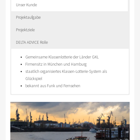
Unser Kunde
Projektaufgabe
Projektziele
DELTA ADVICE Rolle
Gemeinsame Klassenlotterie der Länder GKL
Firmensitz in München und Hamburg
staatlich organisiertes Klassen-Lotterie-System als
Glückspiel
bekannt aus Funk und Fernsehen
Durchführung eines Energie Audit nach DIN EN 16247
Umsetzung der Rahmenbedingungen aus EDL-G, DIN EN
akkreditierter Energie Auditor bei BAFA gemäß DIN 16247-5
Audit Periode 2020
16247
Projektdurchführung
beide Standorte in Deutschland
Ausführungsbestimmungen der BAFA
Vorort Auditierung
Identifikation von Einsparpotenzialen
Ermittlung des Gesamtenergieverbrauchs
Wirtschaftlichkeitsrechnung für Einsparpotenziale