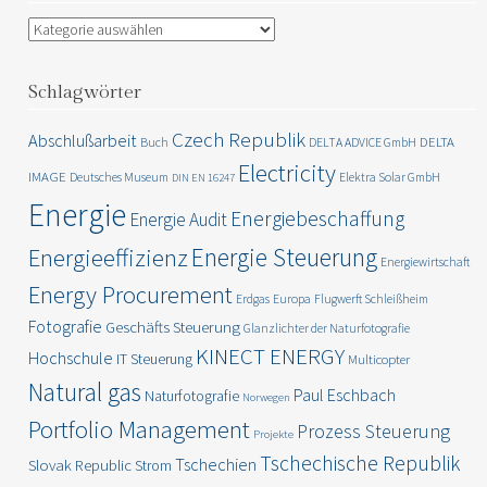
Kategorien
Schlagwörter
Czech Republik
Abschlußarbeit
DELTA
Buch
DELTA ADVICE GmbH
Electricity
IMAGE
Deutsches Museum
Elektra Solar GmbH
DIN EN 16247
Energie
Energiebeschaffung
Energie Audit
Energie Steuerung
Energieeffizienz
Energiewirtschaft
Energy Procurement
Erdgas
Europa
Flugwerft Schleißheim
Fotografie
Geschäfts Steuerung
Glanzlichter der Naturfotografie
KINECT ENERGY
Hochschule
IT Steuerung
Multicopter
Natural gas
Paul Eschbach
Naturfotografie
Norwegen
Portfolio Management
Prozess Steuerung
Projekte
Tschechische Republik
Tschechien
Slovak Republic
Strom