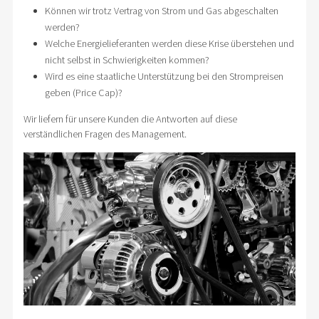
Können wir trotz Vertrag von Strom und Gas abgeschalten
werden?
Welche Energielieferanten werden diese Krise überstehen und
nicht selbst in Schwierigkeiten kommen?
Wird es eine staatliche Unterstützung bei den Strompreisen
geben (Price Cap)?
Wir liefern für unsere Kunden die Antworten auf diese
verständlichen Fragen des Management.