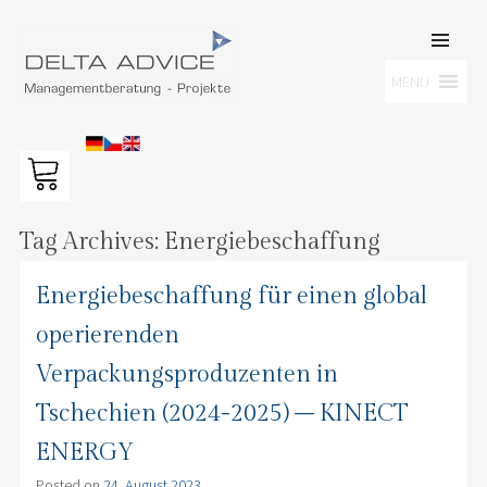
SKIP TO
CONTENT
Men
MENU
DELTA ADVICE GMBH
Managementberatung – Projekte
Tag Archives:
Energiebeschaffung
Energiebeschaffung für einen global
operierenden
Verpackungsproduzenten in
Tschechien (2024-2025) – KINECT
ENERGY
Posted on
24. August 2023