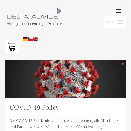
SKIP TO
CONTENT
Men
MENU
DELTA ADVICE GMBH
Managementberatung – Projekte
COVID-19 Policy
Die COVID-19 Pandemie betrifft alle Unternehmen, alle Mitarbeiter
und Partner weltweit. Wir alle haben eine Verantwortung im