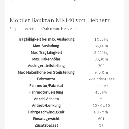
Mobiler Baukran MK140 von Liebherr
Ein paar technische Daten vom Hersteller:
Tragfähigkeit bei max. Ausladung
1.900 kg
Max. Ausladung
65,00 m
Max. Tragfähigkeit
8.000 kg
Max. Hakenhöhe
39,90 m
Auslegersteilstellung
70 °
Max. Hakenhöhe bei Steilstellung
94,40 m
Fahrmotor
6-Zylinder-Diesel
Fahrmotor/Fabrikat
Liebherr
Fahrmotor Leistung
400 kW
Anzahl Achsen
5
Antrieb/Lenkung
10 x 6 x 10
Fahrgeschwindigkeit
80 km/h
Einsatzgewicht
60 t
Zusatzballast
9 t