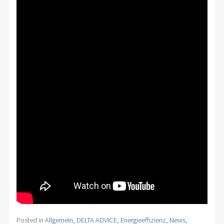
Posted in
Allgemein
,
DELTA ADVICE
,
Energieeffizienz
,
News
,