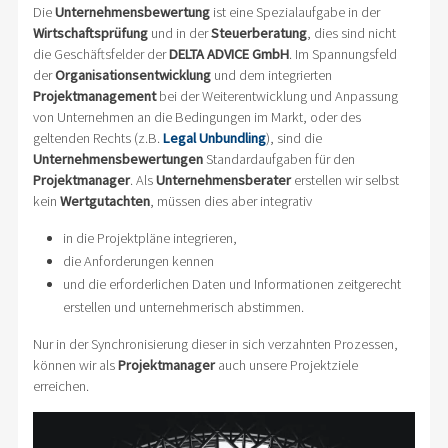
Die
Unternehmensbewertung
ist eine Spezialaufgabe in der
Wirtschaftsprüfung
und in der
Steuerberatung
, dies sind nicht
die Geschäftsfelder der
DELTA ADVICE GmbH
. Im Spannungsfeld
der
Organisationsentwicklung
und dem integrierten
Projektmanagement
bei der Weiterentwicklung und Anpassung
von Unternehmen an die Bedingungen im Markt, oder des
geltenden Rechts (z.B.
Legal Unbundling
), sind die
Unternehmensbewertungen
Standardaufgaben für den
Projektmanager
. Als
Unternehmensberater
erstellen wir selbst
kein
Wertgutachten
, müssen dies aber integrativ
in die Projektpläne integrieren,
die Anforderungen kennen
und die erforderlichen Daten und Informationen zeitgerecht
erstellen und unternehmerisch abstimmen.
Nur in der Synchronisierung dieser in sich verzahnten Prozessen,
können wir als
Projektmanager
auch unsere Projektziele
erreichen.