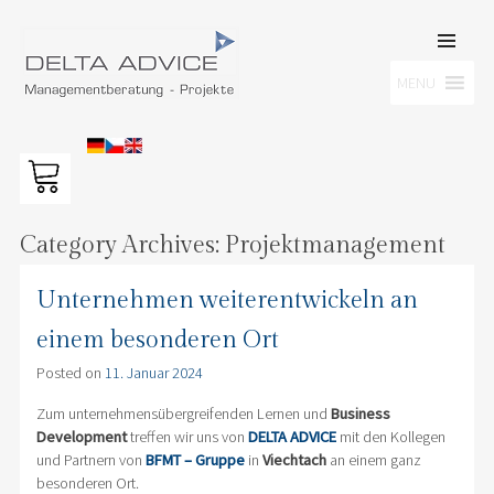
SKIP TO
CONTENT
Men
MENU
DELTA ADVICE GMBH
Managementberatung – Projekte
Category Archives:
Projektmanagement
Unternehmen weiterentwickeln an
einem besonderen Ort
Posted on
11. Januar 2024
Zum unternehmensübergreifenden Lernen und
Business
Development
treffen wir uns von
DELTA ADVICE
mit den Kollegen
und Partnern von
BFMT – Gruppe
in
Viechtach
an einem ganz
besonderen Ort.