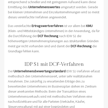
entsprechend schneller und mit geringerem Aufwand kann diese
Ermittlung des
Unternehmenswertes
umgesetzt werden. Gerade
bei kleinen Unternehmen und Einzelunternehmungen wird so meist
dieses vereinfachte Verfahren angewendet.
Das vereinfachte
Ertragswertverfahren
ist vor allem bei
KMU
(Klein- und Mittelständiges Unternehmen) in der Anwendung, da für
die Durchführung der
DCF Rechnung
nach IDW S1 die
höherwertigen Unternehmensplanungen aus strukturellen Gründen
meist gar nicht vorhanden sind und damit der
DCF-Rechnung
die
Grundlage fehlen kann.
IDP S1 mit DCF-Verfahren
Der
Unternehmensbewertungsstandard
IDW S1-Verfahren erfasst
methodisch den Unternehmenswert, unter sehr realitätsnahen
Annahmen. Die zukünftig zu erwartenden Erträge des zu
bewertenden Unternehmens im Businessplan stehen im Zentrum
dieser anerkannten Methode. Beim der Transaktion eines
Unternehmensverkaufs wird mit methodischen Verfahren eine
nachvollziehbare und für alle Parteien (Verkäufer, Käufer,
Steuerverwaltung) mit gut einer begründeten und