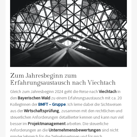
Zum Jahresbeginn zum
Erfahrungsaustausch nach Viechtach
Gleich zum Jahresbeginn 2024 geht die Reise nach
Viechtach
in
den
Bayerischen Wald
zu einem Erfahrungsaustausch mit ca. 20
KollegInnen der
BMFT – Gruppe
. Ich lerne dabei die Sichtweisen
aus der
Wirtschaftsprüfung
, zusammen mit den rechtlichen und
steuerlichen Anforderungen detaillierter kennen und kann nun viel
besser im
Projektmanagement
arbeiten. Die steuerliche
Anforderungen an die
Unternehmensbewertungen
sind nicht
minder lehrreich für die TeilnehmerInnen und für mich.