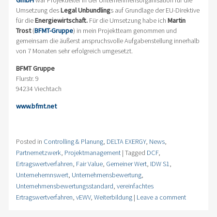
GmbH
war Projektleiter in der Unternehmensorganisation für die
Umsetzung des
Legal Unbundling
s auf Grundlage der EU-Direktive
für die
Energiewirtschaft.
Für die Umsetzung habe ich
Martin
Trost
(
BFMT-Gruppe
) in mein Projektteam genommen und
gemeinsam die äußerst anspruchsvolle Aufgabenstellung innerhalb
von 7 Monaten sehr erfolgreich umgesetzt.
BFMT Gruppe
Flurstr. 9
94234 Viechtach
www.bfmt.net
Posted in
Controlling & Planung
,
DELTA EXERGY
,
News
,
Partnernetzwerk
,
Projektmanagement
|
Tagged
DCF
,
Ertragswertverfahren
,
Fair Value
,
Gemeiner Wert
,
IDW S1
,
Unternehemnswert
,
Unternehmensbewertung
,
Unternehmensbewertungsstandard
,
vereinfachtes
Ertragswertverfahren
,
vEWV
,
Weiterbildung
|
Leave a comment