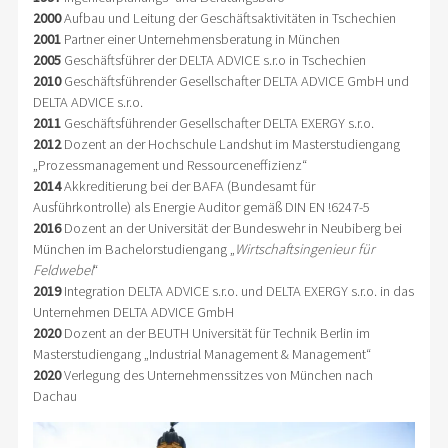
2000
Aufbau und Leitung der Geschäftsaktivitäten in Tschechien
2001
Partner einer Unternehmensberatung in München
2005
Geschäftsführer der DELTA ADVICE s.r.o in Tschechien
2010
Geschäftsführender Gesellschafter DELTA ADVICE GmbH und
DELTA ADVICE s.r.o.
2011
Geschäftsführender Gesellschafter DELTA EXERGY s.r.o.
2012
Dozent an der Hochschule Landshut im Masterstudiengang
„Prozessmanagement und Ressourceneffizienz“
2014
Akkreditierung bei der BAFA (Bundesamt für
Ausführkontrolle) als Energie Auditor gemäß DIN EN !6247-5
2016
Dozent an der Universität der Bundeswehr in Neubiberg bei
München im Bachelorstudiengang „
Wirtschaftsingenieur für
Feldwebel
“
2019
Integration DELTA ADVICE s.r.o. und DELTA EXERGY s.r.o. in das
Unternehmen DELTA ADVICE GmbH
2020
Dozent an der BEUTH Universität für Technik Berlin im
Masterstudiengang „Industrial Management & Management“
2020
Verlegung des Unternehmenssitzes von München nach
Dachau