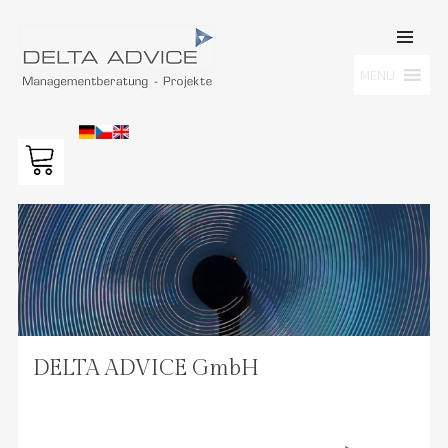
SKIP TO
CONTENT
Men
MENU
DELTA ADVICE GMBH
Managementberatung – Projekte
DELTA ADVICE GmbH