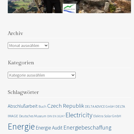
Archiv
Archiv
Kategorien
Kategorien
Schlagwörter
Czech Republik
Abschlußarbeit
DELTA
Buch
DELTA ADVICE GmbH
Electricity
IMAGE
Deutsches Museum
Elektra Solar GmbH
DIN EN 16247
Energie
Energiebeschaffung
Energie Audit