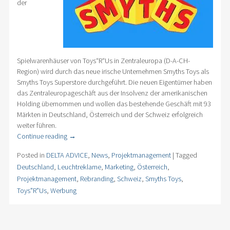
der
Spielwarenhäuser von Toys“R“Us in Zentraleuropa (D-A-CH-
Region) wird durch das neue irische Unternehmen Smyths Toys als
Smyths Toys Superstore durchgeführt. Die neuen Eigentümer haben
das Zentraleuropageschäft aus der Insolvenz der amerikanischen
Holding übernommen und wollen das bestehende Geschäft mit 93
Märkten in Deutschland, Österreich und der Schweiz erfolgreich
weiter führen.
Continue reading
→
Posted in
DELTA ADVICE
,
News
,
Projektmanagement
|
Tagged
Deutschland
,
Leuchtreklame
,
Marketing
,
Österreich
,
Projektmanagement
,
Rebranding
,
Schweiz
,
Smyths Toys
,
Toys"R"Us
,
Werbung