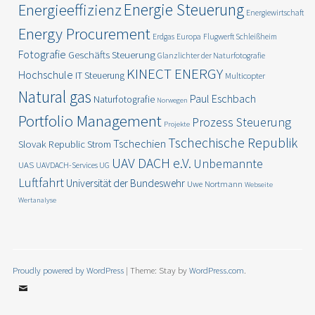
Energie Steuerung
Energieeffizienz
Energiewirtschaft
Energy Procurement
Erdgas
Europa
Flugwerft Schleißheim
Fotografie
Geschäfts Steuerung
Glanzlichter der Naturfotografie
KINECT ENERGY
Hochschule
IT Steuerung
Multicopter
Natural gas
Paul Eschbach
Naturfotografie
Norwegen
Portfolio Management
Prozess Steuerung
Projekte
Tschechische Republik
Tschechien
Slovak Republic
Strom
UAV DACH e.V.
Unbemannte
UAS
UAVDACH-Services UG
Luftfahrt
Universität der Bundeswehr
Uwe Nortmann
Webseite
Wertanalyse
Proudly powered by WordPress
|
Theme: Stay by
WordPress.com
.
Email