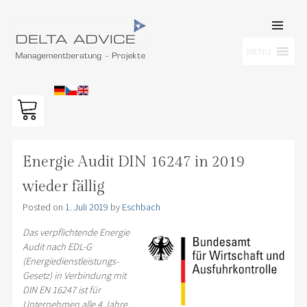
SKIP TO
CONTENT
Men
MENU
DELTA ADVICE GMBH
Managementberatung – Projekte
Energie Audit DIN 16247 in 2019
wieder fällig
Posted on
1. Juli 2019
by
Eschbach
Das verpflichtende Energie
Audit nach EDL-G
(Energiedienstleistungs-
Gesetz) in Verbindung mit
DIN EN 16247 ist für
Unternehmen alle 4 Jahre