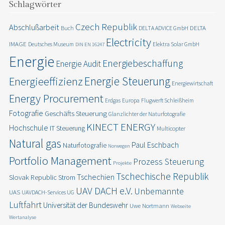
Schlagwörter
Czech Republik
Abschlußarbeit
DELTA
Buch
DELTA ADVICE GmbH
Electricity
IMAGE
Deutsches Museum
Elektra Solar GmbH
DIN EN 16247
Energie
Energiebeschaffung
Energie Audit
Energie Steuerung
Energieeffizienz
Energiewirtschaft
Energy Procurement
Erdgas
Europa
Flugwerft Schleißheim
Fotografie
Geschäfts Steuerung
Glanzlichter der Naturfotografie
KINECT ENERGY
Hochschule
IT Steuerung
Multicopter
Natural gas
Paul Eschbach
Naturfotografie
Norwegen
Portfolio Management
Prozess Steuerung
Projekte
Tschechische Republik
Tschechien
Slovak Republic
Strom
UAV DACH e.V.
Unbemannte
UAS
UAVDACH-Services UG
Luftfahrt
Universität der Bundeswehr
Uwe Nortmann
Webseite
Wertanalyse