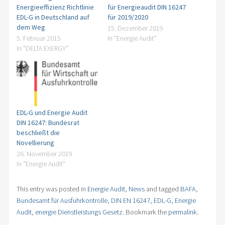
Energieeffizienz Richtlinie
für Energieaudit DIN 16247
EDL-G in Deutschland auf
für 2019/2020
dem Weg
15. Dezember 2019
5. Februar 2015
In "Energie Audit"
In "DELTA EXERGY"
EDL-G und Energie Audit
DIN 16247: Bundesrat
beschließt die
Novellierung
26. November 2019
In "Energie Audit"
This entry was posted in
Energie Audit
,
News
and tagged
BAFA
,
Bundesamt für Ausfuhrkontrolle
,
DIN EN 16247
,
EDL-G
,
Energie
Audit
,
energie Dienstleistungs Gesetz
. Bookmark the
permalink
.