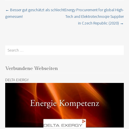
←
Besser gut geschätzt als schlecht
Energy Procurement for global High-
Post navigation
gemessen!
Tech and Elektrotechnoqie Supplier
in Czech Republic (2020)
→
Search
Verbundene Webseiten
DELTA EXERGY