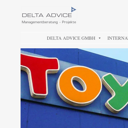
DELTA ADVICE GMBH
Managementberatung – Projekte
SKIP TO CONTENT
DELTA ADVICE GMBH
INTERNA