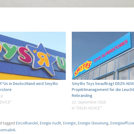
R“Us in Deutschland wird Smyths
Smyths Toys beauftragt DELTA ADV
rstore
Projektmanagement für die Leuch
Rebranding
18
ADVICE"
22. September 2018
In "DELTA ADVICE"
d tagged
Einzelhandel
,
Enegie Audit
,
Energie
,
Energie Steuerung
,
Energieeffizi
permalink
.