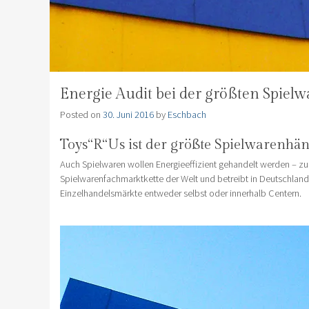
Energie Audit bei der größten Spiel
Posted on
30. Juni 2016
by
Eschbach
Toys“R“Us ist der größte Spielwarenhän
Auch Spielwaren wollen Energieeffizient gehandelt werden – zum
Spielwarenfachmarktkette der Welt und betreibt in Deutschland 7
Einzelhandelsmärkte entweder selbst oder innerhalb Centern.