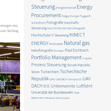
Steuerung
Energy
Energiewirtschaft
Procurement
Erdgas
Europa
Flugwerft
Fotografie
Geschäfts
Schleißheim
derungen des
Steuerung
Glanzlichter der Naturfotografie
 zum Stichtag
KINECT
Hochschule
IT Steuerung
Natural gas
ENERGY
Multicopter
Paul Eschbach
Naturfotografie
Norwegen
Portfolio Management
Projekte
Prozess Steuerung
Slovak Republic
Tschechische
Tschechien
Strom
Republik
UAV
UAS
UAVDACH-Services UG
DACH e.V.
Unbemannte Luftfahrt
Universität der Bundeswehr
Uwe
Nortmann
Webseite
Wertanalyse