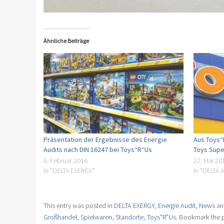
Ähnliche Beiträge
Präsentation der Ergebnisse des Energie
Aus Toys“
Audits nach DIN 16247 bei Toys“R“Us
Toys Supe
6. Februar 2016
22. Mai 20
In "DELTA EXERGY"
In "DELTA 
This entry was posted in
DELTA EXERGY
,
Energie Audit
,
News
an
Großhandel
,
Spielwaren
,
Standorte
,
Toys"R"Us
. Bookmark the