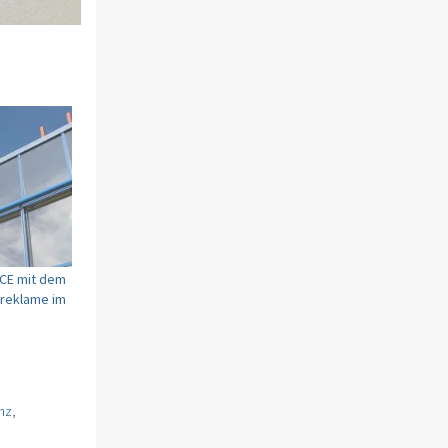
ICE mit dem
treklame im
enz
,