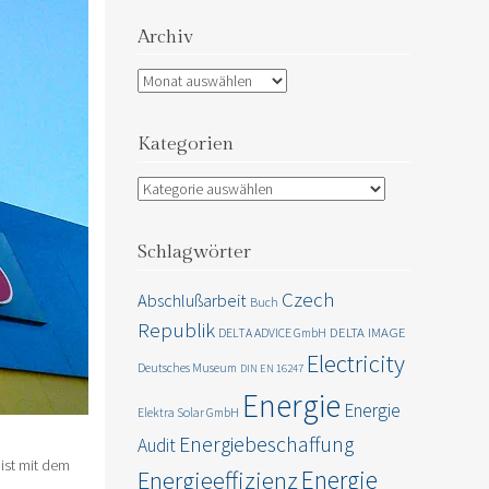
Archiv
Archiv
Kategorien
Kategorien
Schlagwörter
Czech
Abschlußarbeit
Buch
Republik
DELTA IMAGE
DELTA ADVICE GmbH
Electricity
Deutsches Museum
DIN EN 16247
Energie
Energie
Elektra Solar GmbH
Energiebeschaffung
Audit
ist mit dem
Energie
Energieeffizienz