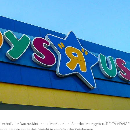
e technische Bauzustände an den einzelnen Standorten ergeben. DELTA ADVICE 
agt – ein spannendes Projekt in der Welt der Spielwaren.