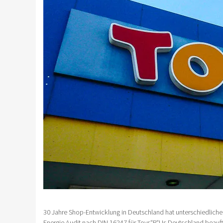
30 Jahre Shop-Entwicklung in Deutschland hat unterschiedlich
Energie Audit nach DIN 16247 für Toys“R“Us Deutschland beauftr