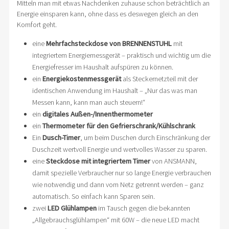
Mitteln man mit etwas Nachdenken zuhause schon beträchtlich an
Energie einsparen kann, ohne dass es deswegen gleich an den
Komfort geht.
eine
Mehrfachsteckdose von BRENNENSTUHL
mit
integriertem Energiemessgerät – praktisch und wichtig um die
Energiefresser im Haushalt aufspüren zu können.
ein
Energiekostenmessgerät
als Steckernetzteil mit der
identischen Anwendung im Haushalt – „Nur das was man
Messen kann, kann man auch steuern!“
ein
digitales Außen-/Innenthermometer
ein
Thermometer für den Gefrierschrank/Kühlschrank
Ein
Dusch-Timer
, um beim Duschen durch Einschränkung der
Duschzeit wertvoll Energie und wertvolles Wasser zu sparen.
eine
Steckdose mit integriertem Timer
von ANSMANN,
damit spezielle Verbraucher nur so lange Energie verbrauchen
wie notwendig und dann vom Netz getrennt werden – ganz
automatisch. So einfach kann Sparen sein.
zwei
LED Glühlampen
im Tausch gegen die bekannten
„Allgebrauchsglühlampen“ mit 60W – die neue LED macht