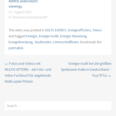
ADVICE unterstützt
sienergy
31. August 2015
In "Business Development"
This entry was posted in
DELTA EXERGY
,
Energieeffizienz
,
News
and tagged
Energie
,
Energie Audit
,
Energie Steuerung
,
Energieberatung
,
Stadtwerke
,
Unterschleißheim
. Bookmark the
permalink
.
←
Fotos und Videos mit
Energie Audit bei der größten
Post navigation
MULTICOPTERN – ein Foto- und
Spielwaren-Kette in Deutschland –
Video Fachbuch für angehende
Toys“R“Us
→
Multicopter-Piloten
Search