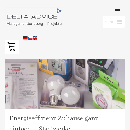
SKIP TO
CONTENT
Men
MENU
DELTA ADVICE GMBH
Managementberatung – Projekte
Energieeffizienz Zuhause ganz
einfach – Stadtwerke