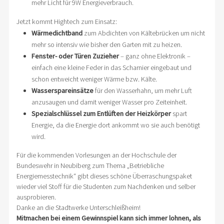
mehr Licht für 9W Energieverbrauch.
Jetzt kommt Hightech zum Einsatz:
Wärmedichtband
zum Abdichten von Kältebrücken um nicht
mehr so intensiv wie bisher den Garten mit zu heizen.
Fenster- oder Türen Zuzieher
– ganz ohne Elektronik –
einfach eine kleine Feder in das Scharnier eingebaut und
schon entweicht weniger Wärme bzw. Kälte.
Wasserspareinsätze
für den Wasserhahn, um mehr Luft
anzusaugen und damit weniger Wasser pro Zeiteinheit.
Spezialschlüssel zum Entlüften der Heizkörper
spart
Energie, da die Energie dort ankommt wo sie auch benötigt
wird.
Für die kommenden Vorlesungen an der Hochschule der
Bundeswehr in Neubiberg zum Thema „Betriebliche
Energiemesstechnik“ gibt dieses schöne Überraschungspaket
wieder viel Stoff für die Studenten zum Nachdenken und selber
ausprobieren.
Danke an die Stadtwerke Unterschleißheim!
Mitmachen bei einem Gewinnspiel kann sich immer lohnen, als