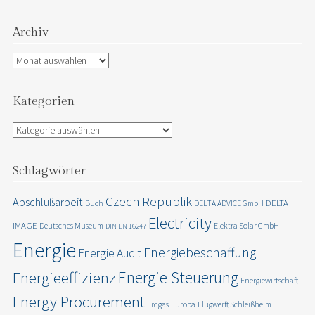
Archiv
Archiv
Kategorien
Kategorien
Schlagwörter
Czech Republik
Abschlußarbeit
DELTA
Buch
DELTA ADVICE GmbH
Electricity
IMAGE
Deutsches Museum
Elektra Solar GmbH
DIN EN 16247
Energie
Energiebeschaffung
Energie Audit
Energie Steuerung
Energieeffizienz
Energiewirtschaft
Energy Procurement
Erdgas
Europa
Flugwerft Schleißheim