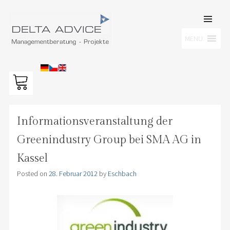
SKIP TO
CONTENT
Men
MENU
DELTA ADVICE GMBH
Managementberatung – Projekte
Informationsveranstaltung der
Greenindustry Group bei SMA AG in
Kassel
Posted on
28. Februar 2012
by
Eschbach