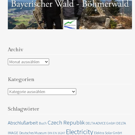
Archiv
Archiv
Kategorien
Kategorien
Schlagwörter
Czech Republik
Abschlußarbeit
DELTA
Buch
DELTA ADVICE GmbH
Electricity
IMAGE
Deutsches Museum
Elektra Solar GmbH
DIN EN 16247