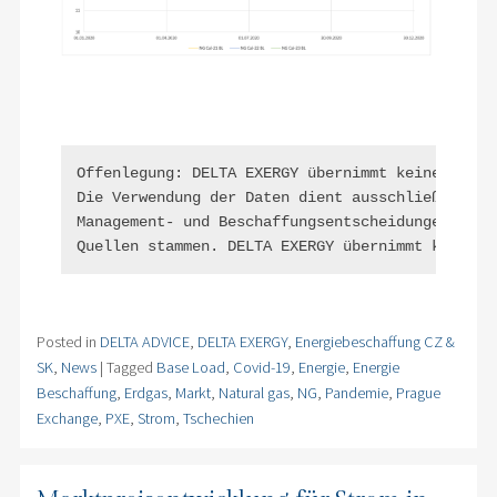
Offenlegung: DELTA EXERGY übernimmt keine Garan
Die Verwendung der Daten dient ausschließlich I
Management- und Beschaffungsentscheidungen nur 
Quellen stammen. DELTA EXERGY übernimmt keine H
Posted in
DELTA ADVICE
,
DELTA EXERGY
,
Energiebeschaffung CZ &
SK
,
News
|
Tagged
Base Load
,
Covid-19
,
Energie
,
Energie
Beschaffung
,
Erdgas
,
Markt
,
Natural gas
,
NG
,
Pandemie
,
Prague
Exchange
,
PXE
,
Strom
,
Tschechien