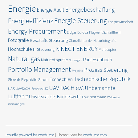
Energie
Energiebeschaffung
Energie Audit
Energie Steuerung
Energieeffizienz
Energiewirtschaft
Energy Procurement
Erdgas
Europa
Flugwerft Schleißheim
Fotografie
Geschäfts Steuerung
Glanzlichter der Naturfotografie
KINECT ENERGY
Hochschule
IT Steuerung
Multicopter
Natural gas
Paul Eschbach
Naturfotografie
Norwegen
Portfolio Management
Prozess Steuerung
Projekte
Tschechische Republik
Tschechien
Slovak Republic
Strom
UAV DACH e.V.
Unbemannte
UAS
UAVDACH-Services UG
Luftfahrt
Universität der Bundeswehr
Uwe Nortmann
Webseite
Wertanalyse
Proudly powered by WordPress
|
Theme: Stay by
WordPress.com
.