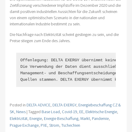
Zertifizierung verschiedener Impfstoffe im Dezember 2020 und die
damit positiven industriellen Aussichten für die Zukunft scheinen
von einem optimistischen Szenario in der nationalen und
internationalen Industrie bestimmt zu sein.
Die Nachfrage nach Elektrizität scheint gestiegen zu sein, und die
Preise stiegen zum Ende des Jahres.
Offenlegung: DELTA EXERGY übernimmt keine Garan
Die Verwendung der Daten dient ausschließlich I
Management- und Beschaffungsentscheidungen nur 
Quellen stammen. DELTA EXERGY übernimmt keine H
Posted in
DELTA ADVICE
,
DELTA EXERGY
,
Energiebeschaffung CZ &
SK
,
News
|
Tagged
Base Load
,
Covid-19
,
EE
,
Elektrische Energie
,
Elektrizität
,
Energie
,
Energie Beschaffung
,
Markt
,
Pandemie
,
Prague Exchange
,
PXE
,
Strom
,
Tschechien