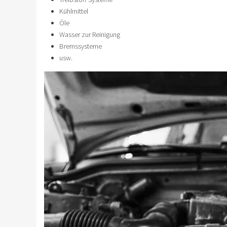
Kühlmittel
Öle
Wasser zur Reinigung
Bremssysteme
usw.