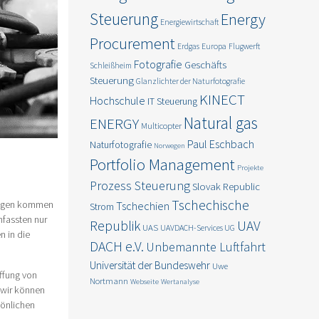
Steuerung
Energy
Energiewirtschaft
Procurement
Erdgas
Europa
Flugwerft
Fotografie
Geschäfts
Schleißheim
Steuerung
Glanzlichter der Naturfotografie
KINECT
Hochschule
IT Steuerung
Natural gas
ENERGY
Multicopter
Paul Eschbach
Naturfotografie
Norwegen
Portfolio Management
Projekte
Prozess Steuerung
Slovak Republic
Tschechische
hungen kommen
Tschechien
Strom
mfassten nur
Republik
UAV
UAS
UAVDACH-Services UG
n in die
DACH e.V.
Unbemannte Luftfahrt
Universität der Bundeswehr
Uwe
ffung von
Nortmann
Webseite
Wertanalyse
 wir können
sönlichen