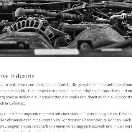
ve Industrie
ch vom Verbrenner zum elektrischen Antrieb, die gewohnten Lieferantenbezie
hase der Märkte. Die Energiekosten waren bisher lediglich Commodities und u
rgiepreise rücken die Energiekosten der Werke und damit auch die Stückkoste
 in Gefahr ist.
ng durch Beratungsunternehmen mit einer starken Fokussierung auf die Bescha
elle Schwierigkeiten mit akzeptablen Konditionen überwinden zu können. Auch
 den Energiemärkten verschafft uns einen Vorsprung im Netzwerk und in den per