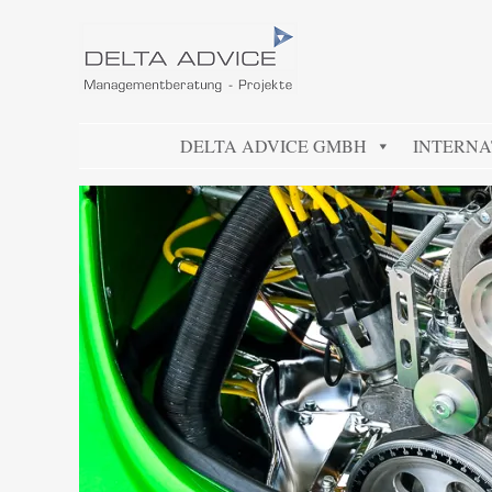
DELTA ADVICE GMBH
Managementberatung – Projekte
SKIP TO CONTENT
DELTA ADVICE GMBH
INTERNA