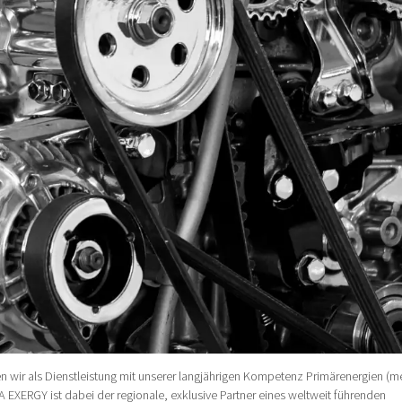
n wir als Dienstleistung mit unserer langjährigen Kompetenz Primärenergien (m
 EXERGY ist dabei der regionale, exklusive Partner eines weltweit führenden