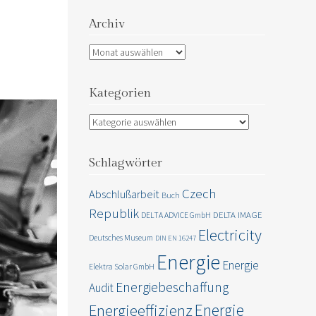
Archiv
Archiv
Kategorien
Kategorien
Schlagwörter
Czech
Abschlußarbeit
Buch
Republik
DELTA IMAGE
DELTA ADVICE GmbH
Electricity
Deutsches Museum
DIN EN 16247
Energie
Energie
Elektra Solar GmbH
Energiebeschaffung
Audit
Energie
Energieeffizienz