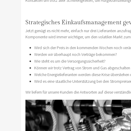
Kontakten um trotz aller Schwierigkeiten, die Aufgebanstellung
Strategisches Einkaufsmanagement ge
Jetzt genügt es nicht mehr, einfach nur drei Lieferanten anzufra
Komponente wird immer wichtiger, um den volatilen Markt zum 
Wird sich der Preis in den kommenden Wochen noch verä
Werden wir überhaupt noch Verträge bekommen?
Wie steht es um die Versorgungssicherheit?
Können wir trotz Vertrag von Strom und Gas abgeschalte
Welche Energielieferanten werden diese Krise überstehen 
Wird es eine staatliche Unterstützung bei den Strompreise
Wir liefern für unsere Kunden die Antworten auf diese verstän