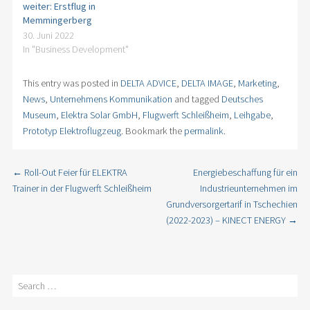
weiter: Erstflug in
Memmingerberg
30. Juni 2022
In "Business Development"
This entry was posted in
DELTA ADVICE
,
DELTA IMAGE
,
Marketing
,
News
,
Unternehmens Kommunikation
and tagged
Deutsches
Museum
,
Elektra Solar GmbH
,
Flugwerft Schleißheim
,
Leihgabe
,
Prototyp Elektroflugzeug
. Bookmark the
permalink
.
←
Roll-Out Feier für ELEKTRA
Energiebeschaffung für ein
Post navigation
Trainer in der Flugwerft Schleißheim
Industrieunternehmen im
Grundversorgertarif in Tschechien
(2022-2023) – KINECT ENERGY
→
Search