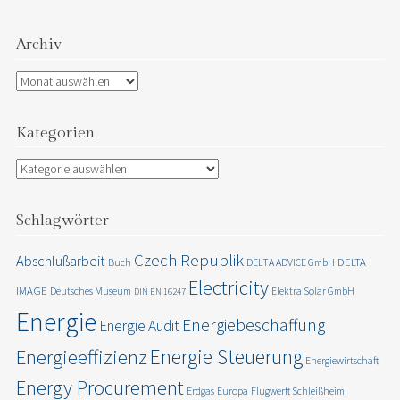
Archiv
Archiv
Kategorien
Kategorien
Schlagwörter
Czech Republik
Abschlußarbeit
DELTA
Buch
DELTA ADVICE GmbH
Electricity
IMAGE
Deutsches Museum
Elektra Solar GmbH
DIN EN 16247
Energie
Energiebeschaffung
Energie Audit
Energie Steuerung
Energieeffizienz
Energiewirtschaft
Energy Procurement
Erdgas
Europa
Flugwerft Schleißheim