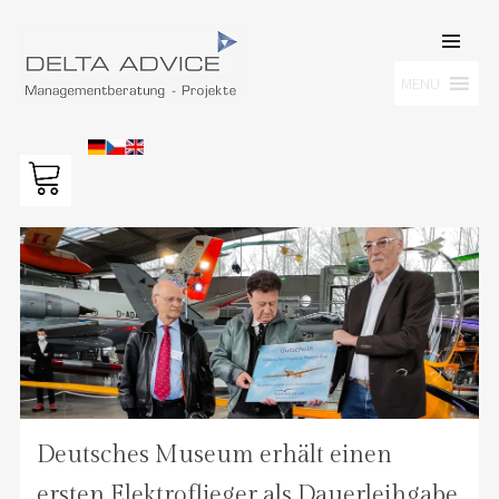
SKIP TO
CONTENT
Men
MENU
DELTA ADVICE GMBH
Managementberatung – Projekte
Deutsches Museum erhält einen
ersten Elektroflieger als Dauerleihgabe