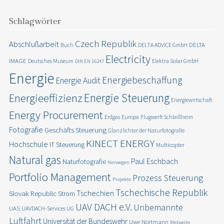
Schlagwörter
Czech Republik
Abschlußarbeit
DELTA
Buch
DELTA ADVICE GmbH
Electricity
IMAGE
Deutsches Museum
Elektra Solar GmbH
DIN EN 16247
Energie
Energiebeschaffung
Energie Audit
Energie Steuerung
Energieeffizienz
Energiewirtschaft
Energy Procurement
Erdgas
Europa
Flugwerft Schleißheim
Fotografie
Geschäfts Steuerung
Glanzlichter der Naturfotografie
KINECT ENERGY
Hochschule
IT Steuerung
Multicopter
Natural gas
Paul Eschbach
Naturfotografie
Norwegen
Portfolio Management
Prozess Steuerung
Projekte
Tschechische Republik
Tschechien
Slovak Republic
Strom
UAV DACH e.V.
Unbemannte
UAS
UAVDACH-Services UG
Luftfahrt
Universität der Bundeswehr
Uwe Nortmann
Webseite