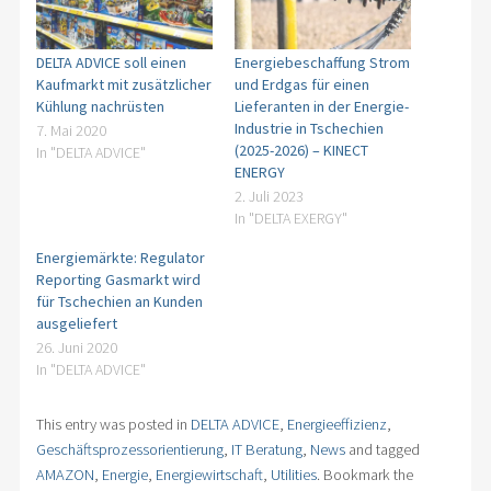
DELTA ADVICE soll einen
Energiebeschaffung Strom
Kaufmarkt mit zusätzlicher
und Erdgas für einen
Kühlung nachrüsten
Lieferanten in der Energie-
Industrie in Tschechien
7. Mai 2020
(2025-2026) – KINECT
In "DELTA ADVICE"
ENERGY
2. Juli 2023
In "DELTA EXERGY"
Energiemärkte: Regulator
Reporting Gasmarkt wird
für Tschechien an Kunden
ausgeliefert
26. Juni 2020
In "DELTA ADVICE"
This entry was posted in
DELTA ADVICE
,
Energieeffizienz
,
Geschäftsprozessorientierung
,
IT Beratung
,
News
and tagged
AMAZON
,
Energie
,
Energiewirtschaft
,
Utilities
. Bookmark the