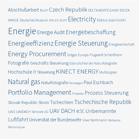
Czech Republik
Abschlußarbeit
DELTA
Buch
DELTA ADVICE GmbH
Electricity
IMAGE
Deutsches Museum
Elektra Solar GmbH
DIN EN 16247
Energie
Energiebeschaffung
Energie Audit
Energie Steuerung
Energieeffizienz
Energiewirtschaft
Energy Procurement
Erdgas
Europa
Flugwerft Schleißheim
Fotografie
Geschäfts Steuerung
Glanzlichter der Naturfotografie
KINECT ENERGY
Hochschule
IT Steuerung
Multicopter
Natural gas
Paul Eschbach
Naturfotografie
Norwegen
Portfolio Management
Prozess Steuerung
Projekte
Tschechische Republik
Tschechien
Slovak Republic
Strom
UAV DACH e.V.
Unbemannte
UAS
UAVDACH-Services UG
Luftfahrt
Universität der Bundeswehr
Uwe Nortmann
Webseite
Wertanalyse