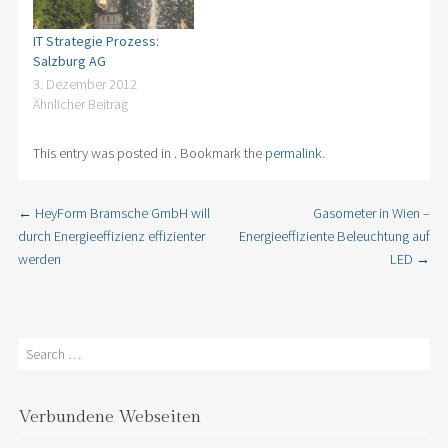
IT Strategie Prozess:
Salzburg AG
3. Dezember 2012
Ähnlicher Beitrag
This entry was posted in . Bookmark the
permalink
.
←
HeyForm Bramsche GmbH will
Gasometer in Wien –
Post navigation
durch Energieeffizienz effizienter
Energieeffiziente Beleuchtung auf
werden
LED
→
Search
Verbundene Webseiten