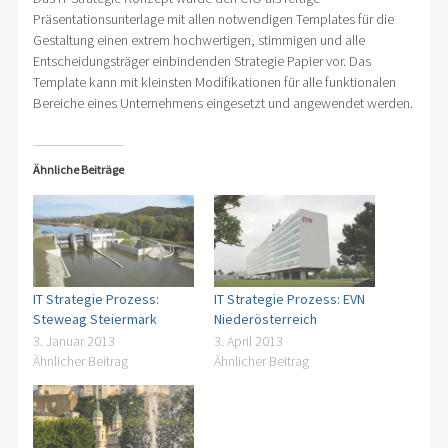
direkt anwendbares Template
Lizenzgeber des fertigen Produktes
Präsentationsunterlage mit allen notwendigen Templates für die
Gestaltung einen extrem hochwertigen, stimmigen und alle
Entscheidungsträger einbindenden Strategie Papier vor. Das
Template kann mit kleinsten Modifikationen für alle funktionalen
Bereiche eines Unternehmens eingesetzt und angewendet werden.
Ähnliche Beiträge
IT Strategie Prozess:
IT Strategie Prozess: EVN
Steweag Steiermark
Niederösterreich
3. Januar 2013
3. April 2013
Ähnlicher Beitrag
Ähnlicher Beitrag