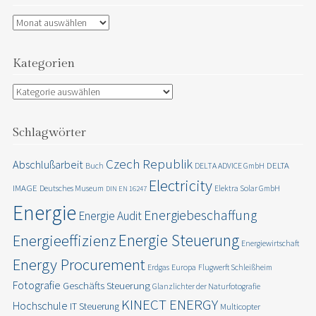
Archiv
Kategorien
Kategorien
Schlagwörter
Czech Republik
Abschlußarbeit
DELTA
Buch
DELTA ADVICE GmbH
Electricity
IMAGE
Deutsches Museum
Elektra Solar GmbH
DIN EN 16247
Energie
Energiebeschaffung
Energie Audit
Energie Steuerung
Energieeffizienz
Energiewirtschaft
Energy Procurement
Erdgas
Europa
Flugwerft Schleißheim
Fotografie
Geschäfts Steuerung
Glanzlichter der Naturfotografie
KINECT ENERGY
Hochschule
IT Steuerung
Multicopter