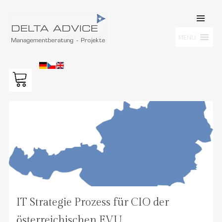
SKIP TO
CONTENT
Men
MENU
DELTA ADVICE GMBH
Managementberatung – Projekte
IT Strategie Prozess für CIO der
österreichischen EVU