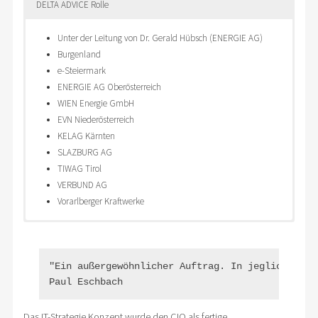
DELTA ADVICE Rolle
Unter der Leitung von Dr. Gerald Hübsch (ENERGIE AG)
Burgenland
e-Steiermark
ENERGIE AG Oberösterreich
WIEN Energie GmbH
EVN Niederösterreich
KELAG Kärnten
SLAZBURG AG
TIWAG Tirol
VERBUND AG
Vorarlberger Kraftwerke
Entwicklung eines generischen Strategie Prozesses
Transparenz in die IT Strategie
Projektmanagement
Adaptierung auf die Belange eines CIO im IT Bereich
Einbindung aller Entscheidungsträger
Moderator
Erarbeitung der Templates für jedes einzelne Kapitel des IT-
Einbindung aller Fachbereiche
Ausarbeitung
"Ein außergewöhnlicher Auftrag. In jeglicher Hin
Strategie Prozesses
Erarbeitung eines anwendbaren Template für alle CIO
Gestaltung
Paul Eschbach
Abstimmung der Arbeitsergebnisse in der Gesamtgruppe
Präsentation
Überführung in eine fertige Präsentation (Powerpoint) als
Produktkonzeption
Das IT-Strategie Konzept wurde den CIO als fertige