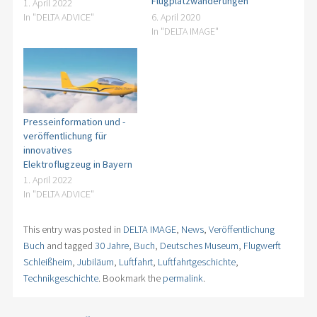
Flugplatzwanderungen
1. April 2022
In "DELTA ADVICE"
6. April 2020
In "DELTA IMAGE"
Presseinformation und -
veröffentlichung für
innovatives
Elektroflugzeug in Bayern
1. April 2022
In "DELTA ADVICE"
This entry was posted in
DELTA IMAGE
,
News
,
Veröffentlichung
Buch
and tagged
30 Jahre
,
Buch
,
Deutsches Museum
,
Flugwerft
Schleißheim
,
Jubiläum
,
Luftfahrt
,
Luftfahrtgeschichte
,
Technikgeschichte
. Bookmark the
permalink
.