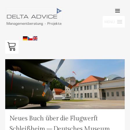
SKIP TO
CONTENT
Men
MENU
DELTA ADVICE GMBH
Managementberatung – Projekte
Neues Buch über die Flugwerft
Schleißheim – Deutsches Museum