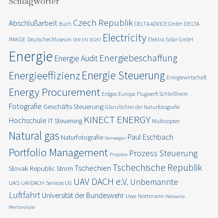
Schlagwörter
Czech Republik
Abschlußarbeit
DELTA
Buch
DELTA ADVICE GmbH
Electricity
IMAGE
Deutsches Museum
Elektra Solar GmbH
DIN EN 16247
Energie
Energiebeschaffung
Energie Audit
Energie Steuerung
Energieeffizienz
Energiewirtschaft
Energy Procurement
Erdgas
Europa
Flugwerft Schleißheim
Fotografie
Geschäfts Steuerung
Glanzlichter der Naturfotografie
KINECT ENERGY
Hochschule
IT Steuerung
Multicopter
Natural gas
Paul Eschbach
Naturfotografie
Norwegen
Portfolio Management
Prozess Steuerung
Projekte
Tschechische Republik
Tschechien
Slovak Republic
Strom
UAV DACH e.V.
Unbemannte
UAS
UAVDACH-Services UG
Luftfahrt
Universität der Bundeswehr
Uwe Nortmann
Webseite
Wertanalyse