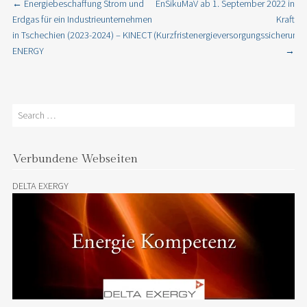
←
Energiebeschaffung Strom und
EnSikuMaV ab 1. September 2022 in
Post navigation
Erdgas für ein Industrieunternehmen
Kraft
in Tschechien (2023-2024) – KINECT
(Kurzfristenergieversorgungssicheru
ENERGY
→
Search
Verbundene Webseiten
DELTA EXERGY