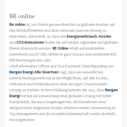
BE online
Be online
ist, um Online-genaue Berichte zu globalen Kunden auf
den Rohstoffmärkten und über nationale Grenzen hinweg zu
erleichtern, entwickelt, so dass der
Energieverbrauch
,
Kosten
und
CO2-Emissionen
finden Sie auf lokaler, regionaler und globaler
Ebene überwacht werden.
BE Online
erhält automatisierten
Datenfeeds aus 87 000 Zählern in ganz Europa und verarbeitet 450
000 Rechnungen pro Jahr.
Chief Information Officer und Vice President Client Reporting von
Bergen Energi
Atle Sivertsen
sagt, dass ein wesentliches
Unterscheidungsmerkmal ist die Möglichkeit, auf den Kosten,
Verbrauch und Kohlendioxid in einer einzigen Cloud-basierte
Lösung zu melden.
In ihrer Erklärung betonte die Jury, dass
Bergen
Energi
hat bei der Entwicklung einer globalen Lösung mit hoher
Komplexität, die dazu beigetragen hat, die Einnahmen ohne
entsprechend steigenden Kosten erhöhen konnte.
Verankerung im
Top-Management und die Investitionsbereitschaft wurde ebenfalls
hervorgehoben.