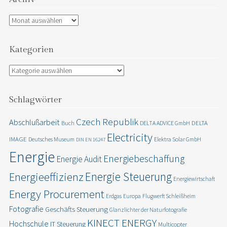
Archiv
Kategorien
Kategorien
Schlagwörter
Czech Republik
Abschlußarbeit
DELTA
Buch
DELTA ADVICE GmbH
Electricity
IMAGE
Deutsches Museum
Elektra Solar GmbH
DIN EN 16247
Energie
Energiebeschaffung
Energie Audit
Energie Steuerung
Energieeffizienz
Energiewirtschaft
Energy Procurement
Erdgas
Europa
Flugwerft Schleißheim
Fotografie
Geschäfts Steuerung
Glanzlichter der Naturfotografie
KINECT ENERGY
Hochschule
IT Steuerung
Multicopter