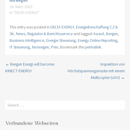
Norwegen
24. März 2015
In "DELTA EXERGY"
This entry was posted in
DELTA EXERGY
,
Energiebeschaffung CZ &
SK
,
News
,
Regulator & Berichtsservice
and tagged
Award
,
Bergen
,
Business Intelligence
,
Energie Steuerung
,
Energy Online Reporting
,
IT Steuerung
,
Norwegen
,
Pres
. Bookmark the
permalink
.
←
Bergen Energi will become
Inspektion von
Post navigation
KINECT ENERGY
Höchstspannungsmaste mit einem
Multicopter (UAV)
→
Search
Verbundene Webseiten