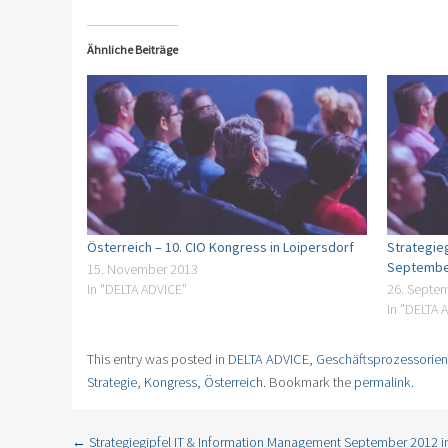
Ähnliche Beiträge
Österreich – 10. CIO Kongress in Loipersdorf
Strategie
September
15. November 2013
In "DELTA ADVICE"
26. Septe
In "DELTA 
This entry was posted in
DELTA ADVICE
,
Geschäftsprozessorien
Strategie
,
Kongress
,
Österreich
. Bookmark the
permalink
.
←
Strategiegipfel IT & Information Management September 2012 in