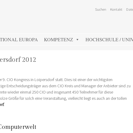
Suchen
Kontakt
Date
TIONAL EUROPA
KOMPETENZ
HOCHSCHULE / UNIV
persdorf 2012
9. CIO Kongress in Loipersdorf statt. Dies ist einer der wichtigsten
tige Entscheidungsträger aus dem CIO Kreis und Manager der Anbieter sind zu
nte wieder einmal 250 CIO und insgesamt 450 Teilnehmer für diese
ze Größe für solch eine Veranstaltung, vielleicht liegt es auch an der tollen
rf.
Computerwelt