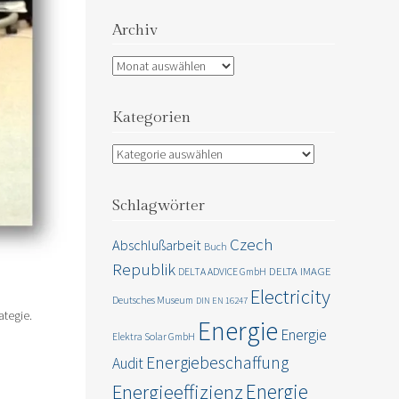
Archiv
Archiv
Kategorien
Kategorien
Schlagwörter
Czech
Abschlußarbeit
Buch
Republik
DELTA IMAGE
DELTA ADVICE GmbH
Electricity
Deutsches Museum
DIN EN 16247
ategie.
Energie
Energie
Elektra Solar GmbH
Energiebeschaffung
Audit
Energie
Energieeffizienz