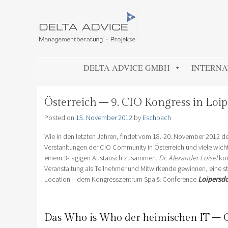
DELTA ADVICE GMBH
Managementberatung – Projekte
SKIP TO CONTENT
DELTA ADVICE GMBH
INTERNA
Österreich – 9. CIO Kongress in Loi
Posted on
15. November 2012
by
Eschbach
Wie in den letzten Jahren, findet vom 18.-20. November 2012 der 
Verstanltungen der CIO Community in Österreich und viele wich
einem 3-tägigen Austausch zusammen.
Dr. Alexander Loisel
kon
Veranstaltung als Teilnehmer und Mitwirkende gewinnen, eine stol
Location – dem Kongresszentrum Spa & Conference
Loipersdo
Das Who is Who der heimischen IT – 