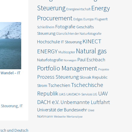
Steuerung
Energy
Energiewirtschaft
Procurement
Erdgas
Europa
Flugwerft
Fotografie
Geschäfts
Schleißheim
Steuerung
Glanzlichter der Naturfotografie
KINECT
Hochschule
IT Steuerung
Natural gas
ENERGY
Multicopter
Paul Eschbach
Naturfotografie
Norwegen
Portfolio Management
Projekte
 Wandel – IT
Prozess Steuerung
Slovak Republic
Tschechische
Tschechien
Strom
Republik
UAV
UAS
UAVDACH-Services UG
DACH e.V.
Unbemannte Luftfahrt
T Steuerung
,
IT
Universität der Bundeswehr
Uwe
Nortmann
Webseite
Wertanalyse
hisch und Deutsch