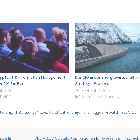
gipfel IT & Information Management
Der CIO in der Energiewirtschaft im
 2012 in Berlin
Strategie Prozess
mber 2012
25. September 2013
ADVICE"
In "Controlling & Planung"
tierung
,
IT Beratung
,
News
,
Veröffentlichungen
and tagged
Arbeitskreis
,
CIO
,
I
 Berlin
DELTA ADVICE stellt Applikationen für Awesense in Tschec