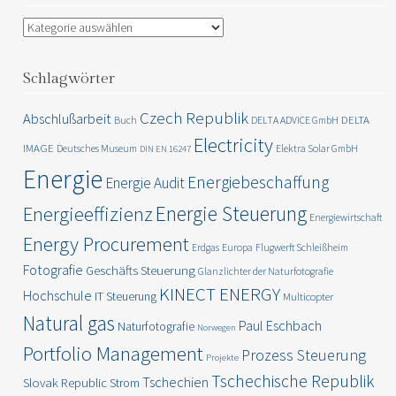
Kategorien
Schlagwörter
Czech Republik
Abschlußarbeit
DELTA
Buch
DELTA ADVICE GmbH
Electricity
IMAGE
Deutsches Museum
Elektra Solar GmbH
DIN EN 16247
Energie
Energiebeschaffung
Energie Audit
Energie Steuerung
Energieeffizienz
Energiewirtschaft
Energy Procurement
Erdgas
Europa
Flugwerft Schleißheim
Fotografie
Geschäfts Steuerung
Glanzlichter der Naturfotografie
KINECT ENERGY
Hochschule
IT Steuerung
Multicopter
Natural gas
Paul Eschbach
Naturfotografie
Norwegen
Portfolio Management
Prozess Steuerung
Projekte
Tschechische Republik
Tschechien
Slovak Republic
Strom