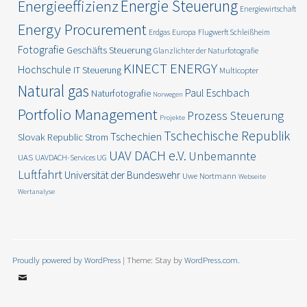
Energie Steuerung
Energieeffizienz
Energiewirtschaft
Energy Procurement
Erdgas
Europa
Flugwerft Schleißheim
Fotografie
Geschäfts Steuerung
Glanzlichter der Naturfotografie
KINECT ENERGY
Hochschule
IT Steuerung
Multicopter
Natural gas
Paul Eschbach
Naturfotografie
Norwegen
Portfolio Management
Prozess Steuerung
Projekte
Tschechische Republik
Tschechien
Slovak Republic
Strom
UAV DACH e.V.
Unbemannte
UAS
UAVDACH-Services UG
Luftfahrt
Universität der Bundeswehr
Uwe Nortmann
Webseite
Wertanalyse
Proudly powered by WordPress
|
Theme: Stay by
WordPress.com
.
Email