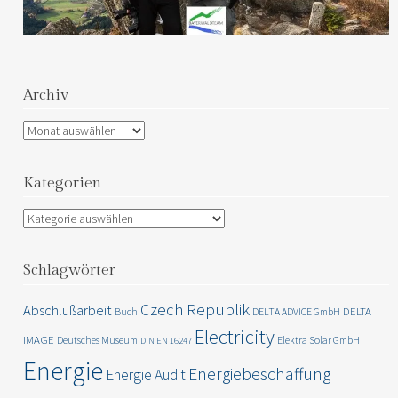
Archiv
Archiv
Kategorien
Kategorien
Schlagwörter
Czech Republik
Abschlußarbeit
DELTA
Buch
DELTA ADVICE GmbH
Electricity
IMAGE
Deutsches Museum
Elektra Solar GmbH
DIN EN 16247
Energie
Energiebeschaffung
Energie Audit