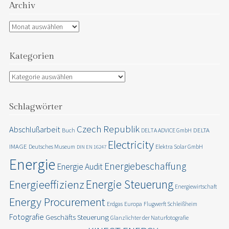
Archiv
Archiv
Kategorien
Kategorien
Schlagwörter
Czech Republik
Abschlußarbeit
DELTA
Buch
DELTA ADVICE GmbH
Electricity
IMAGE
Deutsches Museum
Elektra Solar GmbH
DIN EN 16247
Energie
Energiebeschaffung
Energie Audit
Energie Steuerung
Energieeffizienz
Energiewirtschaft
Energy Procurement
Erdgas
Europa
Flugwerft Schleißheim
Fotografie
Geschäfts Steuerung
Glanzlichter der Naturfotografie