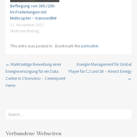
Befliegung von 380-/200-
kV-Freileitungen mit
Multicopter – transnetBW
11. November 2015
Ähnlicher Beitrag
This entry was posted in . Bookmark the
permalink
.
←
Marktseitige Bewertung einer
Energie-Management für Global
Post navigation
Energieversorgung für ein Data
Player für CZ und SK – Kinect Energy
Center in Chomotov – Centerpoint
→
Verne
Search
Verbundene Webseiten