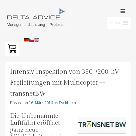
SKIP TO
CONTENT
Men
MENU
DELTA ADVICE GMBH
Managementberatung – Projekte
Intensiv Inspektion von 380-/200-kV-
Freileitungen mit Multicopter –
transnetBW
Posted on
16. März 2016
by
Eschbach
Die Unbema
nnte
Luftfahrt eröffnet
ganz neue