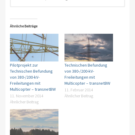
Technische Befundung mit Hilfe von Multicoptern
Feststellung und Meldung von Schäden an den Masten,
Projektleitung
Intensivinspektion mit Fachkunde
Armaturen und Freileitungen
technische Befundung der Intensivinspektion
Ergebnis in der technischen Befundung
Multicopter Einsatz
Ähnliche Beiträge
technischer Befundungsbericht mit Fachkunde von DELTA
ADVICE
Pilotprojekt zur
Technischen Befundung
Technischen Befundung
von 380-/200-kV-
von 380-/200-kV-
Freileitungen mit
Freileitungen mit
Multicopter – transnetBW
Multicopter – transnetBW
11. Februar 2014
11. November 2014
Ähnlicher Beitrag
Ähnlicher Beitrag