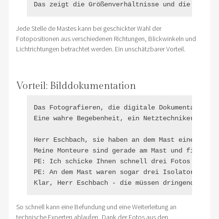
Das zeigt die Größenverhältnisse und die Sicht 
Jede Stelle de Mastes kann bei geschickter Wahl der
Fotopositionen aus verschiedenen Richtungen, Blickwinkeln und
Lichtrichtungen betrachtet werden. Ein unschätzbarer Vorteil.
Vorteil: Bilddokumentation
Das Fotografieren, die digitale Dokumentation i
Eine wahre Begebenheit, ein Netztechniker meldet
Herr Eschbach, sie haben an dem Mast einen Isola
Meine Monteure sind gerade am Mast und finden de
PE: Ich schicke Ihnen schnell drei Fotos vom Sch
PE: An dem Mast waren sogar drei Isolatorschäden
Klar, Herr Eschbach - die müssen dringend ausge
So schnell kann eine Befundung und eine Weiterleitung an
technische Experten ablaufen, Dank der Fotos aus den