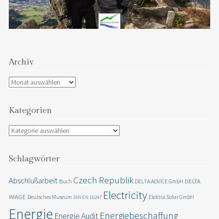
Archiv
Archiv
Kategorien
Kategorien
Schlagwörter
Czech Republik
Abschlußarbeit
DELTA
Buch
DELTA ADVICE GmbH
Electricity
IMAGE
Deutsches Museum
Elektra Solar GmbH
DIN EN 16247
Energie
Energiebeschaffung
Energie Audit