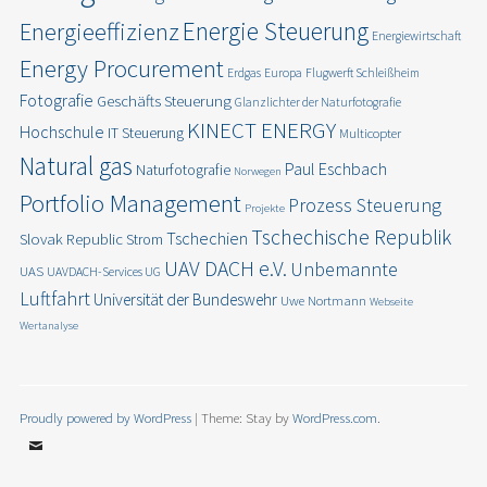
Energie Steuerung
Energieeffizienz
Energiewirtschaft
Energy Procurement
Erdgas
Europa
Flugwerft Schleißheim
Fotografie
Geschäfts Steuerung
Glanzlichter der Naturfotografie
KINECT ENERGY
Hochschule
IT Steuerung
Multicopter
Natural gas
Paul Eschbach
Naturfotografie
Norwegen
Portfolio Management
Prozess Steuerung
Projekte
Tschechische Republik
Tschechien
Slovak Republic
Strom
UAV DACH e.V.
Unbemannte
UAS
UAVDACH-Services UG
Luftfahrt
Universität der Bundeswehr
Uwe Nortmann
Webseite
Wertanalyse
Proudly powered by WordPress
|
Theme: Stay by
WordPress.com
.
Email