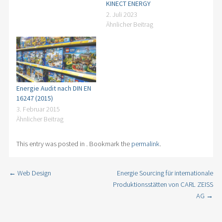
KINECT ENERGY
2. Juli 2023
Ähnlicher Beitrag
Energie Audit nach DIN EN
16247 (2015)
3. Februar 2015
Ähnlicher Beitrag
This entry was posted in . Bookmark the
permalink
.
←
Web Design
Energie Sourcing für internationale
Post navigation
Produktionsstätten von CARL ZEISS
AG
→