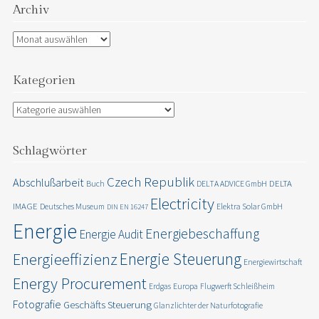
Archiv
Archiv
Kategorien
Kategorien
Schlagwörter
Czech Republik
Abschlußarbeit
DELTA
Buch
DELTA ADVICE GmbH
Electricity
IMAGE
Deutsches Museum
Elektra Solar GmbH
DIN EN 16247
Energie
Energiebeschaffung
Energie Audit
Energie Steuerung
Energieeffizienz
Energiewirtschaft
Energy Procurement
Erdgas
Europa
Flugwerft Schleißheim
Fotografie
Geschäfts Steuerung
Glanzlichter der Naturfotografie