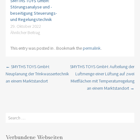
SMYTHS TOYS GmbH:
Störungsanalyse und -
beseitigung Steuerungs-
und Regelungstechnik
29. Oktober 2022
Ähnlicher Beitrag
This entry was posted in . Bookmark the
permalink
.
←
SMYTHS TOYS GmbH:
SMYTHS TOYS GmbH: Aufteilung der
Post navigation
Neuplanung der Trinkwassertechnik
Luftmenge einer Lüftung auf zwei
an einem Marktstandort
Mietflächen mit Temperaturregelung
an einem Marktstandort
→
Search
Verbundene Webseiten