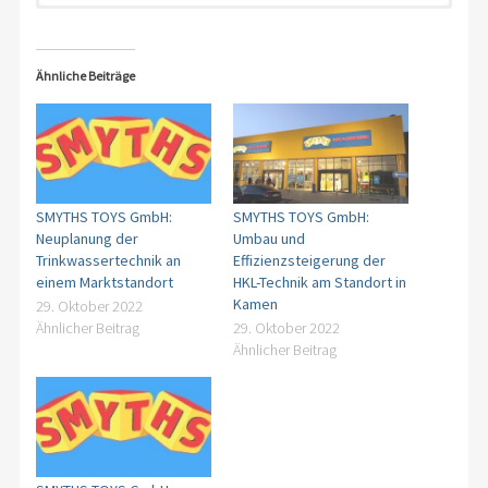
Anforderungen der Genehmigungsbehörden
Sicherheit für den Marktbetrieb, aller KundenInnen, der
Projektleitung
Anerkannte Technische Regeln
Belegeschaft und der Umwelt
Bauleitung
Integration von Sachverständige unterschiedlicher
Sicherstellung aller Brandschutzauflagen
Engineering
Ähnliche Beiträge
Fachrichtungen
kostenverträgliche Gesamtkonzeption
Energie Auditor DIN 16247
Abstimmung mit allen Beteiligten
SMYTHS TOYS GmbH:
SMYTHS TOYS GmbH:
Neuplanung der
Umbau und
Trinkwassertechnik an
Effizienzsteigerung der
einem Marktstandort
HKL-Technik am Standort in
Kamen
29. Oktober 2022
Ähnlicher Beitrag
29. Oktober 2022
Ähnlicher Beitrag