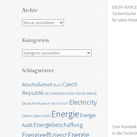
DELTA ADVICE 
Archiv
Tschechische 
für seine Arbe
Archiv
Kategorien
Kategorien
Schlagwörter
Czech
Abschlußarbeit
Buch
Republik
DELTA IMAGE
DELTA ADVICE GmbH
Electricity
Deutsches Museum
DIN EN 16247
Energie
Energie
Elektra Solar GmbH
Energiebeschaffung
Audit
Zum Kundenkri
Energie
in der Tschec
Energieeffizienz