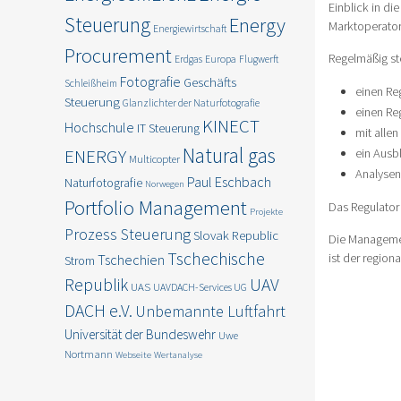
Einblick in d
Steuerung
Energy
Marktoperator
Energiewirtschaft
Procurement
Regelmäßig ste
Erdgas
Europa
Flugwerft
Fotografie
Geschäfts
Schleißheim
einen Re
Steuerung
Glanzlichter der Naturfotografie
einen Re
KINECT
Hochschule
IT Steuerung
mit allen
Natural gas
ENERGY
ein Ausb
Multicopter
Analysen
Paul Eschbach
Naturfotografie
Norwegen
Portfolio Management
Das Regulator 
Projekte
Prozess Steuerung
Slovak Republic
Die Managemen
Tschechische
ist der region
Tschechien
Strom
Republik
UAV
UAS
UAVDACH-Services UG
DACH e.V.
Unbemannte Luftfahrt
Universität der Bundeswehr
Uwe
Nortmann
Webseite
Wertanalyse