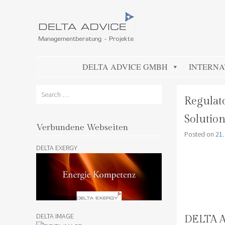
DELTA ADVICE GMBH
Managementberatung – Projekte
SKIP TO CONTENT
DELTA ADVICE GMBH
INTERNA
Search
Regulat
Solutio
Verbundene Webseiten
Posted on
21.
DELTA EXERGY
DELTA IMAGE
DELTA AD