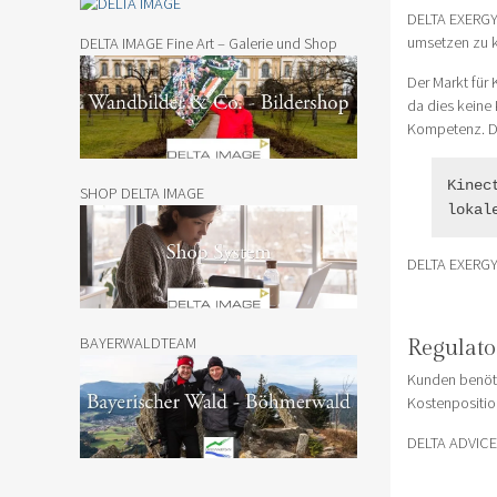
DELTA EXERGY i
umsetzen zu 
DELTA IMAGE Fine Art – Galerie und Shop
Der Markt für
da dies keine
Kompetenz. Die
Kinec
SHOP DELTA IMAGE
lokal
DELTA EXERGY i
BAYERWALDTEAM
Regulato
Kunden benöti
Kostenpositio
DELTA ADVICE 