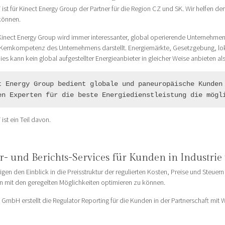
st für Kinect Energy Group der Partner für die Region CZ und SK. Wir helfen d
können.
 Kinect Energy Group wird immer interessanter, global operierende Unternehmen 
 Kernkompetenz des Unternehmens darstellt. Energiemärkte, Gesetzgebung, loka
s kann kein global aufgestellter Energieanbieter in gleicher Weise anbieten al
t Energy Group bedient globale und paneuropäische Kunden 
en Experten für die beste Energiedienstleistung die mögl
st ein Teil davon.
r- und Berichts-Services für Kunden in Industrie
gen den Einblick in die Preisstruktur der regulierten Kosten, Preise und Steu
n mit den geregelten Möglichkeiten optimieren zu können.
GmbH erstellt die Regulator Reporting für die Kunden in der Partnerschaft mit