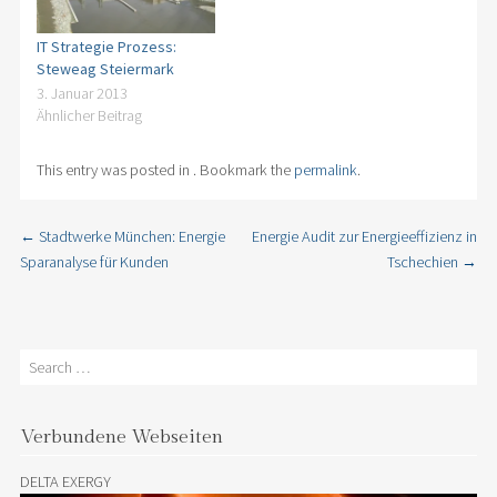
IT Strategie Prozess:
Steweag Steiermark
3. Januar 2013
Ähnlicher Beitrag
This entry was posted in . Bookmark the
permalink
.
←
Stadtwerke München: Energie
Energie Audit zur Energieeffizienz in
Post navigation
Sparanalyse für Kunden
Tschechien
→
Search
Verbundene Webseiten
DELTA EXERGY