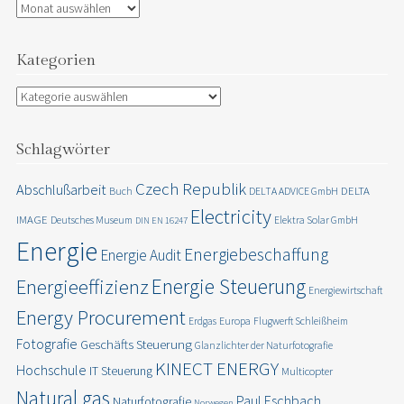
Archiv
Kategorien
Kategorien
Schlagwörter
Czech Republik
Abschlußarbeit
DELTA
Buch
DELTA ADVICE GmbH
Electricity
IMAGE
Deutsches Museum
Elektra Solar GmbH
DIN EN 16247
Energie
Energiebeschaffung
Energie Audit
Energie Steuerung
Energieeffizienz
Energiewirtschaft
Energy Procurement
Erdgas
Europa
Flugwerft Schleißheim
Fotografie
Geschäfts Steuerung
Glanzlichter der Naturfotografie
KINECT ENERGY
Hochschule
IT Steuerung
Multicopter
Natural gas
Paul Eschbach
Naturfotografie
Norwegen