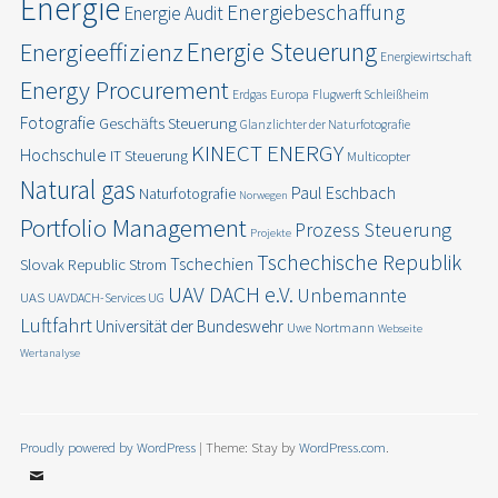
Energie
Energiebeschaffung
Energie Audit
Energie Steuerung
Energieeffizienz
Energiewirtschaft
Energy Procurement
Erdgas
Europa
Flugwerft Schleißheim
Fotografie
Geschäfts Steuerung
Glanzlichter der Naturfotografie
KINECT ENERGY
Hochschule
IT Steuerung
Multicopter
Natural gas
Paul Eschbach
Naturfotografie
Norwegen
Portfolio Management
Prozess Steuerung
Projekte
Tschechische Republik
Tschechien
Slovak Republic
Strom
UAV DACH e.V.
Unbemannte
UAS
UAVDACH-Services UG
Luftfahrt
Universität der Bundeswehr
Uwe Nortmann
Webseite
Wertanalyse
Proudly powered by WordPress
|
Theme: Stay by
WordPress.com
.
Email