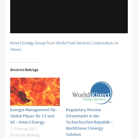
Kinect Energy Group
from
World Fuel Services Corporation
on
Vimeo
.
Ähnliche Beiträge
Energie-Management für
Regulatory Review
Global Player für CZ und
Strommarkt in der
SK – Kinect Energy
Tschechischen Republik –
World Kinect Energy
3. Februar 2017
Solution
Ähnlicher Beitrag