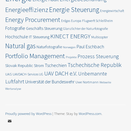
Energie Steuerung
Energieeffizienz
Energiewirtschaft
Energy Procurement
Erdgas
Europa
Flugwerft Schleißheim
Fotografie
Geschäfts Steuerung
Glanzlichter der Naturfotografie
KINECT ENERGY
Hochschule
IT Steuerung
Multicopter
Natural gas
Paul Eschbach
Naturfotografie
Norwegen
Portfolio Management
Prozess Steuerung
Projekte
Tschechische Republik
Tschechien
Slovak Republic
Strom
UAV DACH e.V.
Unbemannte
UAS
UAVDACH-Services UG
Luftfahrt
Universität der Bundeswehr
Uwe Nortmann
Webseite
Wertanalyse
Proudly powered by WordPress
|
Theme: Stay by
WordPress.com
.
Email