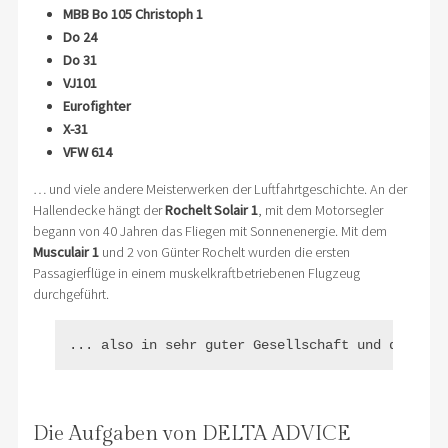
MBB Bo 105 Christoph 1
Do 24
Do 31
VJ101
Eurofighter
X-31
VFW 614
… und viele andere Meisterwerken der Luftfahrtgeschichte. An der
Hallendecke hängt der
Rochelt Solair 1
, mit dem Motorsegler
begann von 40 Jahren das Fliegen mit Sonnenenergie. Mit dem
Musculair 1
und 2 von Günter Rochelt wurden die ersten
Passagierflüge in einem muskelkraftbetriebenen Flugzeug
durchgeführt.
... also in sehr guter Gesellschaft und der pas
Die Aufgaben von DELTA ADVICE