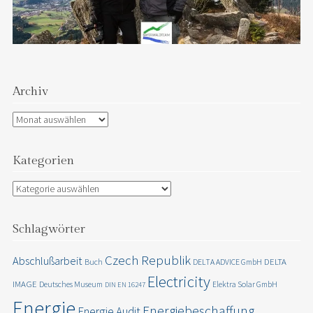
Archiv
Archiv
Kategorien
Kategorien
Schlagwörter
Czech Republik
Abschlußarbeit
DELTA
Buch
DELTA ADVICE GmbH
Electricity
IMAGE
Deutsches Museum
Elektra Solar GmbH
DIN EN 16247
Energie
Energiebeschaffung
Energie Audit