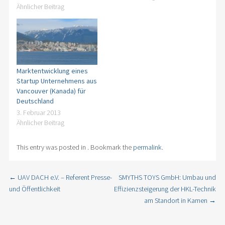
Ähnlicher Beitrag
Marktentwicklung eines
Startup Unternehmens aus
Vancouver (Kanada) für
Deutschland
3. Februar 2013
Ähnlicher Beitrag
This entry was posted in . Bookmark the
permalink
.
←
UAV DACH e.V. – Referent Presse-
SMYTHS TOYS GmbH: Umbau und
Post navigation
und Öffentlichkeit
Effizienzsteigerung der HKL-Technik
am Standort in Kamen
→