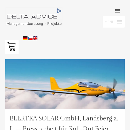
SKIP TO
CONTENT
Men
MENU
DELTA ADVICE GMBH
Managementberatung – Projekte
ELEKTRA SOLAR GmbH, Landsberg a.
L. – Pressearbeit für Roll-Out Feier