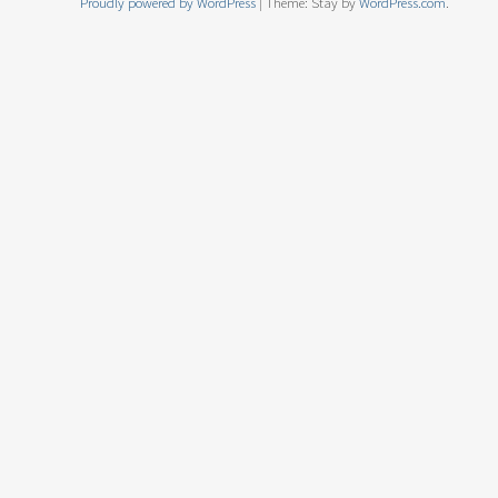
Proudly powered by WordPress
|
Theme: Stay by
WordPress.com
.