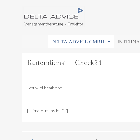
DELTA ADVICE GMBH
Managementberatung – Projekte
SKIP TO CONTENT
DELTA ADVICE GMBH
INTERNA
Kartendienst – Check24
Text wird bearbeitet.
[ultimate_maps id=“1″]