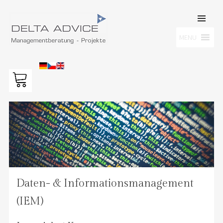
SKIP TO
CONTENT
Men
MENU
DELTA ADVICE GMBH
Managementberatung – Projekte
Daten- & Informationsmanagement
(IEM)